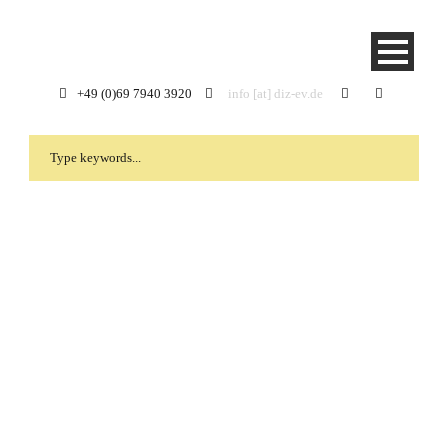
+49 (0)69 7940 3920
info [at] diz-ev.de
Category
Bildungsarbeit
Themenschwerpunkte