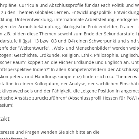
ehrpläne, Curricula und Abschlussprofile für das Fach Politik und
 zu den Themen Globales Lernen, Entwicklungspolitik, Entwicklung
cklung, Unterentwicklung, internationale Arbeitsteilung, endogene
egien der Armutsbekämpfung, ökologische Problemfelder, Frauen- 
n z.B. bilden diese Themen sowohl zum Ende der Sekundarstufe I (J
darstufe II (Jgst. 13 bzw. Q3 und Q4) einen Schwerpunkt und sind v
nfelder “Weltentwürfe“, „Welt- und Menschenbilder“ werden wei
zogen: Geschichte, Erdkunde, Religion, Ethik, Philosophie, Englisc
fischer Raum“ koppelt an die Fächer Erdkunde und Englisch an. Unt
nftsperspektive Indien?“ In allen Kompetenzfeldern der Abschlus
lskompetenz und Handlungskompetenz) finden sich o.a. Themen wie
ntation in einem Kolloquium, der Analyse, der sachlichen Einschä
ektivenwechsels und der Fähigkeit, die „eigene Position in angemes
etische Ansätze zurückzuführen“ (Abschlussprofil Hessen für PoWi
sium).
takt
teresse und Fragen wenden Sie sich bitte an die