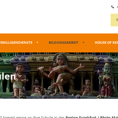
+
EIWILLIGENDIENSTE
BILDUNGSARBEIT
HOUSE OF RE
ulen
IZ kommt gerne an Ihre Schule in der
Region Frankfurt / Rhein-Ma