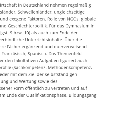
 Wirtschaft in Deutschland nehmen regelmäßig
sländer, Schwellenländer, ungleichzeitige
 und exogene Faktoren, Rolle von NGOs, globale
und Geschlechterpolitik. Für das Gymnasium in
gst. 9 bzw. 10) als auch zum Ende der
erbindliche Unterrichtsinhalte. Über die
tere Fächer ergänzend und querverweisend
h, Französisch, Spanisch. Das Themenfeld
er den fakultativen Aufgaben figuriert auch
sprofile (Sachkompetenz, Methodenkompetenz,
der mit dem Ziel der selbstständigen
tzung und Wertung sowie des
sener Form öffentlich zu vertreten und auf
 am Ende der Qualifikationsphase, Bildungsgang