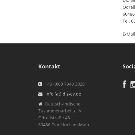
DIZ-Ge
Odrell
60486
Tel. 
E-Mai
Kontakt
Soci
+49 (0)69 7940 3920
info [at] diz-ev.de
Deutsch-Indische
Zusammenarbeit e. V.
Odrellstraße 43
60486 Frankfurt am Main