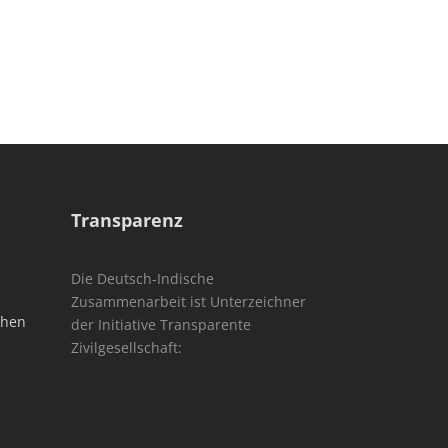
Transparenz
Die Deutsch-Indische
Zusammenarbeit ist Unterzeichner
chen
der Initiative Transparente
Zivilgesellschaft: