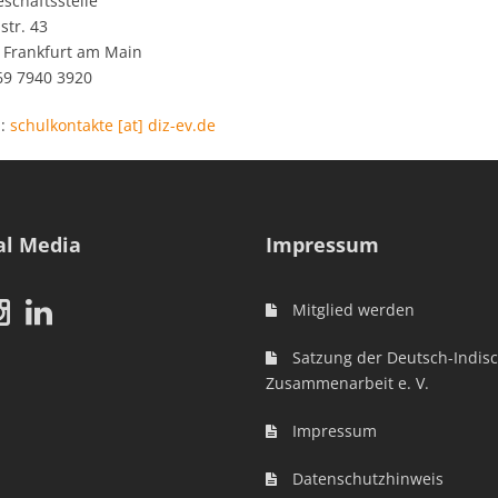
schäftsstelle
str. 43
 Frankfurt am Main
069 7940 3920
l:
schulkontakte [at] diz-ev.de
al Media
Impressum
Mitglied werden
Satzung der Deutsch-Indis
Zusammenarbeit e. V.
Impressum
Datenschutzhinweis