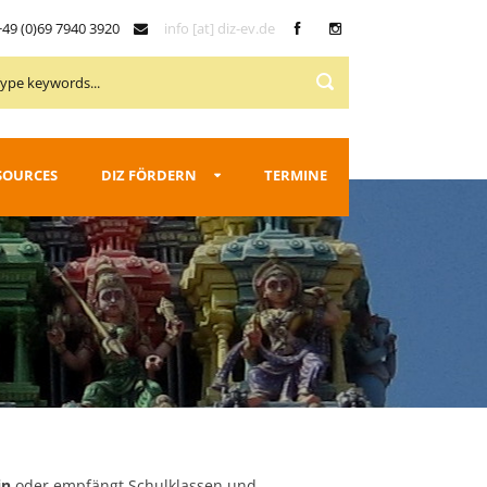
49 (0)69 7940 3920
info [at] diz-ev.de
SOURCES
DIZ FÖRDERN
TERMINE
in
oder empfängt Schulklassen und