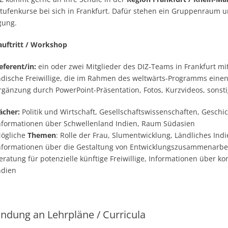
tufenkurse bei sich in Frankfurt. Dafür stehen ein Gruppenraum 
gung.
auftritt / Workshop
eferent/in:
ein oder zwei Mitglieder des DIZ-Teams in Frankfurt mi
ndische Freiwillige, die im Rahmen des weltwärts-Programms einen 
rgänzung durch PowerPoint-Präsentation, Fotos, Kurzvideos, sonst
ächer:
Politik und Wirtschaft, Gesellschaftswissenschaften, Geschic
nformationen über Schwellenland Indien, Raum Südasien
ögliche
Themen
: Rolle der Frau, Slumentwicklung, Ländliches Indi
nformationen über die Gestaltung von Entwicklungszusammenarbeit
eratung für potenzielle künftige Freiwillige, Informationen über k
ndien
ndung an Lehrpläne / Curricula