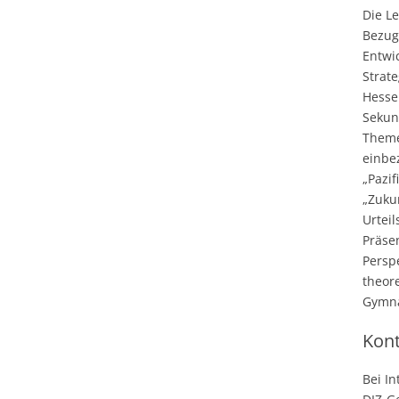
Die L
Bezug
Entwi
Strat
Hesse
Sekun
Theme
einbe
„Pazi
„Zuku
Urtei
Präse
Persp
theor
Gymna
Kon
Bei In