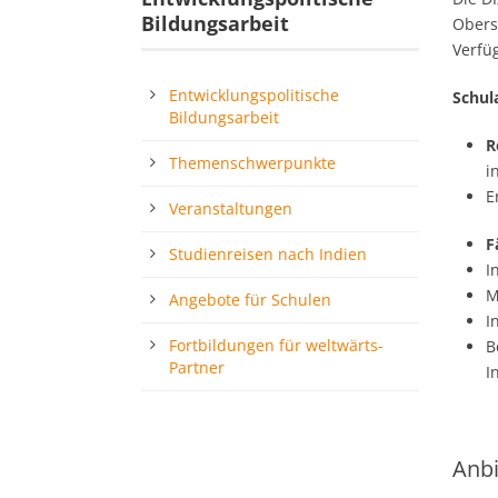
Bildungsarbeit
Obers
Verfü
Entwicklungspolitische
Schul
Bildungsarbeit
R
Themenschwerpunkte
i
E
Veranstaltungen
F
Studienreisen nach Indien
I
M
Angebote für Schulen
I
Fortbildungen für weltwärts-
B
Partner
I
Anbi