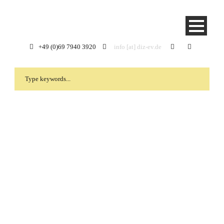
+49 (0)69 7940 3920
info [at] diz-ev.de
Month
Mai 2024