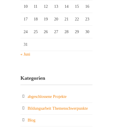
10
11
12
13
14
15
16
17
18
19
20
21
22
23
24
25
26
27
28
29
30
31
« Juni
Kategorien
abgeschlossene Projekte
Bildungsarbeit Themenschwerpunkte
Blog