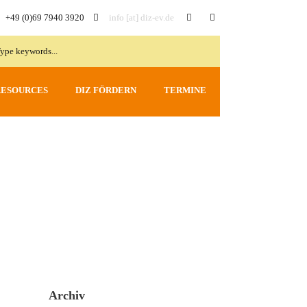
+49 (0)69 7940 3920
info [at] diz-ev.de
RESOURCES
DIZ FÖRDERN
TERMINE
Archiv