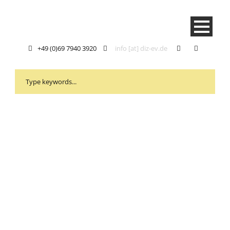
+49 (0)69 7940 3920
info [at] diz-ev.de
Tag
HoR