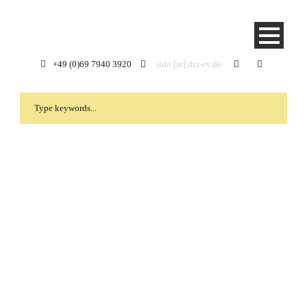
+49 (0)69 7940 3920
info [at] diz-ev.de
Arbeit unserer indischen
Partner in der Corona-
Krise: CMM