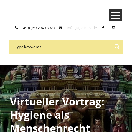
+49 (0)69 7940 3920
info [at] diz-ev.de
Virtueller Vortrag:
Hygiene als
Menschenrecht