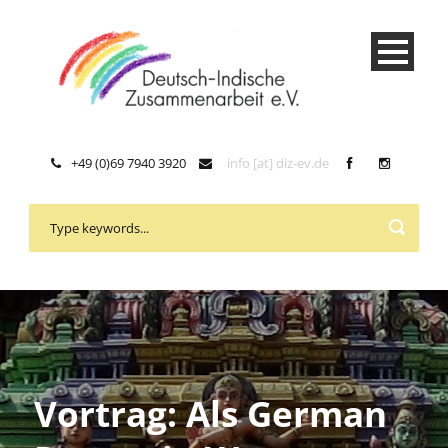
+49 (0)69 7940 3920
info [at] diz-ev.de
Vortrag: Als German