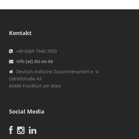
Kontakt
+49 (0)69 7940 3920
info [at] diz-ev.de
Deutsch-Indische Zusammenarbeit e. V.
Odrellstraße 43
60486 Frankfurt am Main
Social Media