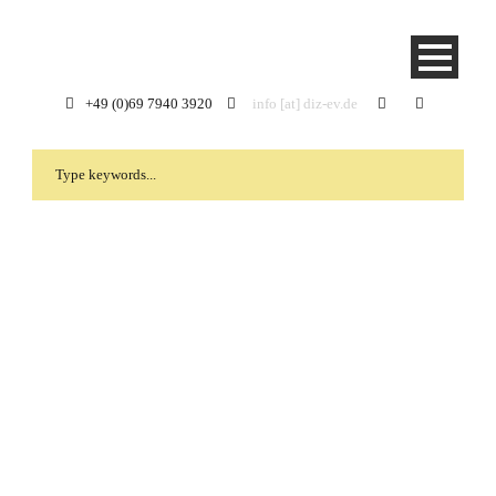
+49 (0)69 7940 3920
info [at] diz-ev.de
Entwicklungspolitische
Projekte
Hilfe zur Selbsthilfe