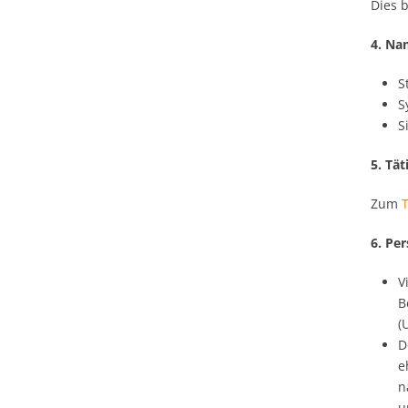
Dies 
4. Na
S
S
S
5. Tät
Zum
6. Pe
V
B
(
D
e
n
u