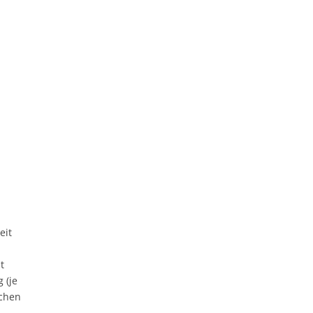
eit
t
 (je
ichen