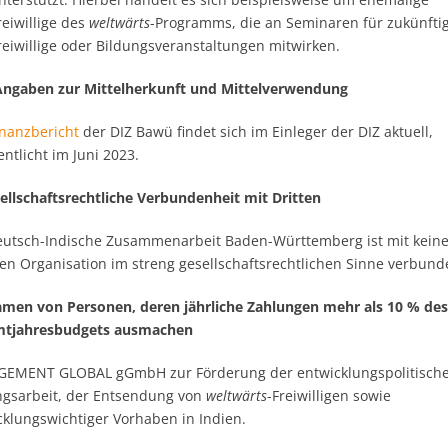
reiwillige des
weltwärts
-Programms, die an Seminaren für zukünfti
reiwillige oder Bildungsveranstaltungen mitwirken.
 Angaben zur Mittelherkunft und Mittelverwendung
inanzbericht
der DIZ Bawü findet sich im Einleger der DIZ aktuell,
entlicht im Juni 2023.
sellschaftsrechtliche Verbundenheit mit Dritten
eutsch-Indische Zusammenarbeit Baden-Württemberg ist mit keine
en Organisation im streng gesellschaftsrechtlichen Sinne verbund
amen von Personen, deren jährliche Zahlungen mehr als 10 % des
tjahresbudgets ausmachen
EMENT GLOBAL gGmbH zur Förderung der entwicklungspolitisch
ngsarbeit, der Entsendung von
weltwärts
-Freiwilligen sowie
cklungswichtiger Vorhaben in Indien.