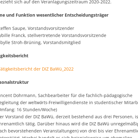
bezieht sich auf den Veranlagungszeitraum 2020-2022.
me und Funktion wesentlicher Entscheidungsträger
teffen Saupe, Vorstandsvorsitzender
ybille Franck, stellvertretende Vorstandsvorsitzende
ibylle Stroh-Brüning, Vorstandsmitglied
igkeitsbericht
Tätigkeitsbericht der DIZ BaWü_2022
rsonalstruktur
incent Dohrmann, Sachbearbeiter für die fachlich-pädagogische
egleitung der
weltwärts
-Freiwilligendienste in studentischer Mitarb
Umfang: 16 Stunden/Woche)
er Vorstand der DIZ BaWü, derzeit bestehend aus drei Personen, is
hrenamtlich tätig. Darüber hinaus wird die DIZ BaWü unregelmäßig
ach bevorstehenden Veranstaltungen) von drei bis vier Ehrenamtl
nterstützt. Hierbei handelt es sich beispielsweise um ehemalige