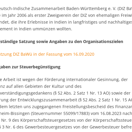
eutsch-Indische Zusammenarbeit Baden-Württemberg e. V. (DIZ B
 im Jahr 2006 als erster Zweigverein der DIZ von ehemaligen Freiwi
det, die ihre Erlebnisse in Indien in langfristiges und nachhaltige
ement in Indien ummünzen wollten.
llständige Satzung sowie Angaben zu den Organisationszielen
atzung DIZ BaWü in der Fassung vom 16.09.2020
gaben zur Steuerbegünstigung
e Arbeit ist wegen der Förderung internationaler Gesinnung, der
anz auf allen Gebieten der Kultur und des
rverständigungsgedankens (§ 52 Abs. 2 Satz 1 Nr. 13 AO) sowie der
rung der Entwicklungszusammenarbeit (§ 52 Abs. 2 Satz 1 Nr. 15 A
dem letzten uns zugegangenen Freistellungsbescheid des Finanza
gheim-Bissingen (Steuernummer 55099/17883) vom 16.08.2023 nach
1 Nr. 9 des Körperschaftsteuergesetzes von der Körperschaftssteu
§ 3 Nr. 6 des Gewerbesteuergesetzes von der Gewerbesteuer befrei