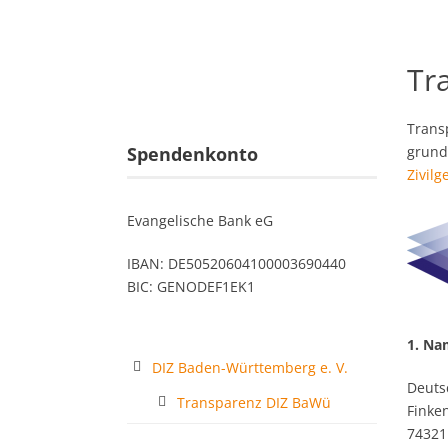
Tr
Transp
Spendenkonto
grund
Zivilg
Evangelische Bank eG
IBAN: DE50520604100003690440
BIC: GENODEF1EK1
1. Na
DIZ Baden-Württemberg e. V.
Deuts
Transparenz DIZ BaWü
Finke
74321