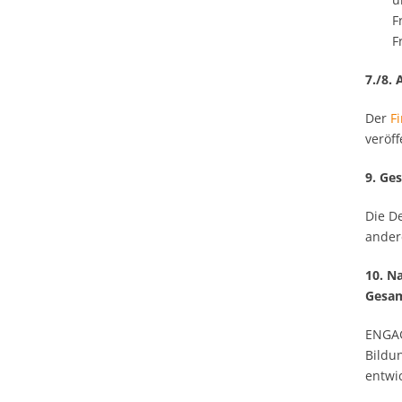
F
F
7./8.
Der
F
veröff
9. Ge
Die D
ander
10. N
Gesam
ENGAG
Bildu
entwi