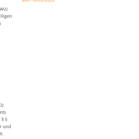
aWü)
lligen
s
O)
mts
 § 5
er und
t.