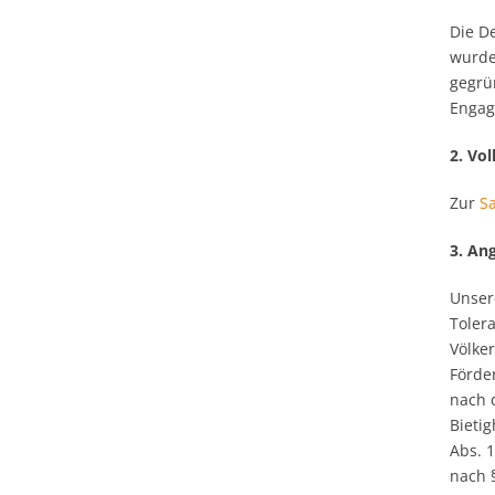
Die D
wurde
gegrün
Engag
2. Vo
Zur
S
3. An
Unser
Toler
Völke
Förde
nach 
Bieti
Abs. 
nach 